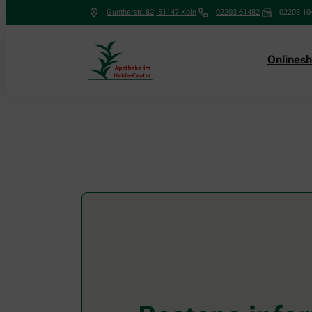
Guntherstr. 82
,
51147
Köln
02203 61482
02203 10
Onlines