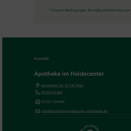
* Coupon-Bedingungen: Einmalig einlösbar bis zum 3
Kontakt
Apotheke im Heidecenter
Guntherstr. 82
,
51147
Köln
02203 61482
02203 104496
info@apotheke-heidecenter-wahnheide.de