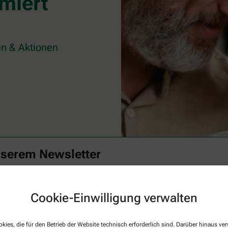
miert
n & Aktionen
nserem Newsletter
Familie mit spannenden Themen rund um Ihre Gesundheit begeistern. Verp
t mit unserem Newsletter.
Cookie-Einwilligung verwalten
Aktuelle
kies, die für den Betrieb der Website technisch erforderlich sind. Darüber hinaus v