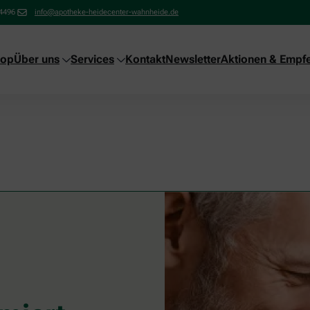
4496
info@apotheke-heidecenter-wahnheide.de
hop
Über uns
Services
Kontakt
Newsletter
Aktionen & Empf