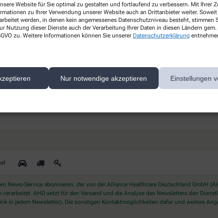
nsere Website für Sie optimal zu gestalten und fortlaufend zu verbessern. Mit Ihrer
Gesundheitsthemen
ormationen zu Ihrer Verwendung unserer Website auch an Drittanbieter weiter. Soweit
rarbeitet werden, in denen kein angemessenes Datenschutzniveau besteht, stimmen Si
s
ur Nutzung dieser Dienste auch der Verarbeitung Ihrer Daten in diesen Ländern gem. 
Erfahren Sie mehr über aktuelle
 DSGVO zu. Weitere Informationen können Sie unserer
Datenschutzerklärung
entnehme
Themen rund um Ihre Gesundheit.
kzeptieren
Nur notwendige akzeptieren
Einstellungen v
ichern Sie sich Ihren 10% Gutschein* für unsere Apothek
el
 News-Service abonnieren, der von der Alliance Healthcare Deutschland GmbH (AHD
rarbeitet. AHD setzt für den Versand und die Analyse des Newsletters den Dienstleis
nk in jedem Newsletter). Die sonstigen Kontaktmöglichkeiten dafür und weitere Anga