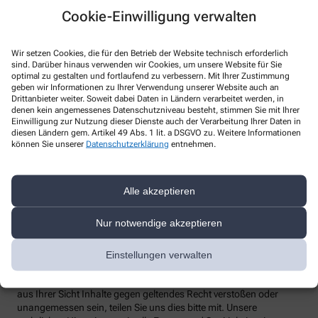
Cookie-Einwilligung verwalten
Telefon
:
Fax
:
Email
:
Wir setzen Cookies, die für den Betrieb der Website technisch erforderlich
sind. Darüber hinaus verwenden wir Cookies, um unsere Website für Sie
Website
:
optimal zu gestalten und fortlaufend zu verbessern. Mit Ihrer Zustimmung
geben wir Informationen zu Ihrer Verwendung unserer Website auch an
Weitere Hinweise
Drittanbieter weiter. Soweit dabei Daten in Ländern verarbeitet werden, in
denen kein angemessenes Datenschutzniveau besteht, stimmen Sie mit Ihrer
Streitschlichtung
Einwilligung zur Nutzung dieser Dienste auch der Verarbeitung Ihrer Daten in
Wir sind weder verpflichtet noch bereit, an einem
diesen Ländern gem. Artikel 49 Abs. 1 lit. a DSGVO zu. Weitere Informationen
können Sie unserer
Datenschutzerklärung
entnehmen.
Streitbeilegungsverfahren vor einer Verbraucherschlichtungsstelle
teilzunehmen.
Haftung
Alle akzeptieren
Wir sind für unsere Inhalte verantwortlich. Alle Inhalte werden mit
der gebotenen Sorgfalt und nach bestem Wissen erstellt. Soweit
Nur notwendige akzeptieren
wir mittels Links auf Internetseiten Dritter verweisen, können wir
keine Gewähr für die fortwährende Aktualität, Richtigkeit und
Vollständigkeit der verlinkten Inhalte übernehmen, da diese
Einstellungen verwalten
Inhalte außerhalb unseres Verantwortungsbereichs liegen und
wir auf die zukünftige Gestaltung keinen Einfluss haben. Sollten
aus Ihrer Sicht Inhalte gegen geltendes Recht verstoßen oder
unangemessen sein, teilen Sie uns dies bitte mit. Unsere