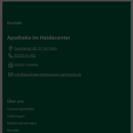
Kontakt
Apotheke im Heidecenter
Guntherstr. 82
,
51147
Köln
02203 61482
02203 104496
info@apotheke-heidecenter-wahnheide.de
Über uns
Unsere Apotheke
Leistungen
Medizinalcannabis
Kontakt