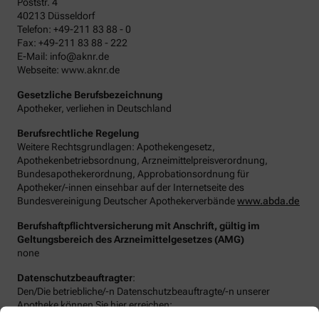
Poststr. 4
40213 Düsseldorf
Telefon: +49-211 83 88 - 0
Fax: +49-211 83 88 - 222
E-Mail: info@aknr.de
Webseite: www.aknr.de
Gesetzliche Berufsbezeichnung
Apotheker, verliehen in Deutschland
Berufsrechtliche Regelung
Weitere Rechtsgrundlagen: Apothekengesetz,
Apothekenbetriebsordnung, Arzneimittelpreisverordnung,
Bundesapothekerordnung, Approbationsordnung für
Apotheker/-innen einsehbar auf der Internetseite des
Bundesvereinigung Deutscher Apothekerverbände
www.abda.de
Berufshaftpflichtversicherung mit Anschrift, gültig im
Geltungsbereich des Arzneimittelgesetzes (AMG)
none
Datenschutzbeauftragter
:
Den/Die betriebliche/-n Datenschutzbeauftragte/-n unserer
Apotheke können Sie hier erreichen: